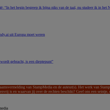
: “In het begin begreep ik bijna niks van de taal, nu studeer ik in het
andy.ai uit Europa moet weren
ordt gebracht, is een dieptepunt”
s naamsvermelding van StampMedia en de auteur(s). Het werk van Stam
tenvrij is en waarvan jij over de rechten beschikt? Geef ons een seintje
media