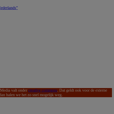
 Nederlands”
pMedia valt onder
creative commons
. Dat geldt ook voor de externe
, dan halen we het zo snel mogelijk weg.