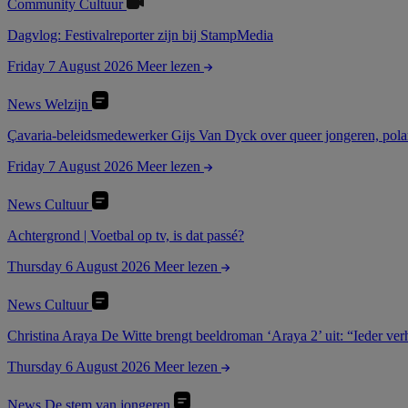
Community
Cultuur
Dagvlog: Festivalreporter zijn bij StampMedia
Friday 7 August 2026
Meer lezen
News
Welzijn
Çavaria-beleidsmedewerker Gijs Van Dyck over queer jongeren, polar
Friday 7 August 2026
Meer lezen
News
Cultuur
Achtergrond | Voetbal op tv, is dat passé?
Thursday 6 August 2026
Meer lezen
News
Cultuur
Christina Araya De Witte brengt beeldroman ‘Araya 2’ uit: “Ieder verha
Thursday 6 August 2026
Meer lezen
News
De stem van jongeren