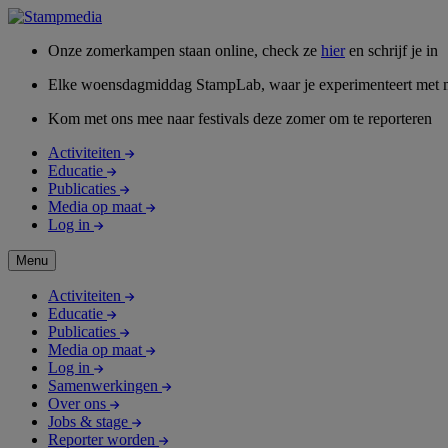
Onze zomerkampen staan online, check ze
hier
en schrijf je in
Elke woensdagmiddag StampLab, waar je experimenteert met 
Kom met ons mee naar festivals deze zomer om te reporteren
Activiteiten
Educatie
Publicaties
Media op maat
Log in
Menu
Activiteiten
Educatie
Publicaties
Media op maat
Log in
Samenwerkingen
Over ons
Jobs & stage
Reporter worden