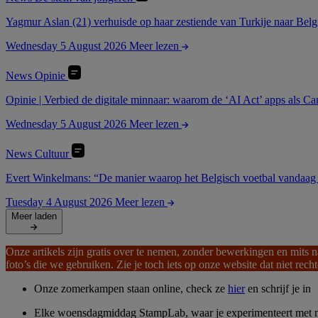
Yagmur Aslan (21) verhuisde op haar zestiende van Turkije naar België
Wednesday 5 August 2026
Meer lezen
News
Opinie
Opinie | Verbied de digitale minnaar: waarom de ‘AI Act’ apps als C
Wednesday 5 August 2026
Meer lezen
News
Cultuur
Evert Winkelmans: “De manier waarop het Belgisch voetbal vandaag w
Tuesday 4 August 2026
Meer lezen
Meer laden
Onze artikels zijn gratis over te nemen, zonder bewerkingen en mit
foto’s die we gebruiken. Zie je toch iets op onze website dat niet rech
Onze zomerkampen staan online, check ze
hier
en schrijf je in
Elke woensdagmiddag StampLab, waar je experimenteert met 