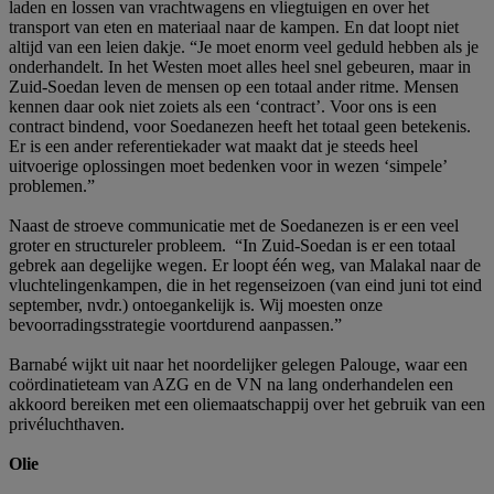
laden en lossen van vrachtwagens en vliegtuigen en over het
transport van eten en materiaal naar de kampen. En dat loopt niet
altijd van een leien dakje. “Je moet enorm veel geduld hebben als je
onderhandelt. In het Westen moet alles heel snel gebeuren, maar in
Zuid-Soedan leven de mensen op een totaal ander ritme. Mensen
kennen daar ook niet zoiets als een ‘contract’. Voor ons is een
contract bindend, voor Soedanezen heeft het totaal geen betekenis.
Er is een ander referentiekader wat maakt dat je steeds heel
uitvoerige oplossingen moet bedenken voor in wezen ‘simpele’
problemen.”
Naast de stroeve communicatie met de Soedanezen is er een veel
groter en structureler probleem. “In Zuid-Soedan is er een totaal
gebrek aan degelijke wegen. Er loopt één weg, van Malakal naar de
vluchtelingenkampen, die in het regenseizoen (van eind juni tot eind
september, nvdr.) ontoegankelijk is. Wij moesten onze
bevoorradingsstrategie voortdurend aanpassen.”
Barnabé wijkt uit naar het noordelijker gelegen Palouge, waar een
coördinatieteam van AZG en de VN na lang onderhandelen een
akkoord bereiken met een oliemaatschappij over het gebruik van een
privéluchthaven.
Olie