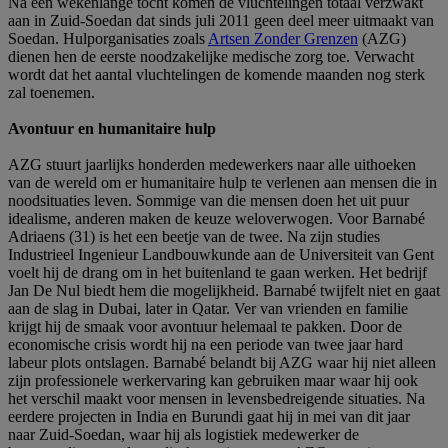
Na een wekenlange tocht komen de vluchtelingen totaal verzwakt
aan in Zuid-Soedan dat sinds juli 2011 geen deel meer uitmaakt van
Soedan. Hulporganisaties zoals
Artsen Zonder Grenzen
(AZG)
dienen hen de eerste noodzakelijke medische zorg toe. Verwacht
wordt dat het aantal vluchtelingen de komende maanden nog sterk
zal toenemen.
Avontuur en humanitaire hulp
AZG stuurt jaarlijks honderden medewerkers naar alle uithoeken
van de wereld om er humanitaire hulp te verlenen aan mensen die in
noodsituaties leven. Sommige van die mensen doen het uit puur
idealisme, anderen maken de keuze weloverwogen. Voor Barnabé
Adriaens (31) is het een beetje van de twee. Na zijn studies
Industrieel Ingenieur Landbouwkunde aan de Universiteit van Gent
voelt hij de drang om in het buitenland te gaan werken. Het bedrijf
Jan De Nul biedt hem die mogelijkheid. Barnabé twijfelt niet en gaat
aan de slag in Dubai, later in Qatar. Ver van vrienden en familie
krijgt hij de smaak voor avontuur helemaal te pakken. Door de
economische crisis wordt hij na een periode van twee jaar hard
labeur plots ontslagen. Barnabé belandt bij AZG waar hij niet alleen
zijn professionele werkervaring kan gebruiken maar waar hij ook
het verschil maakt voor mensen in levensbedreigende situaties. Na
eerdere projecten in India en Burundi gaat hij in mei van dit jaar
naar Zuid-Soedan, waar hij als logistiek medewerker de