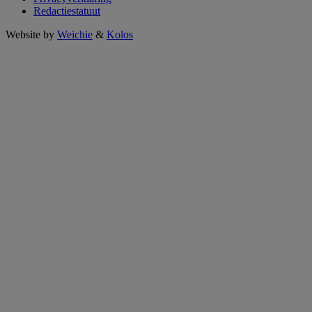
Redactiestatuut
Website by
Weichie
&
Kolos