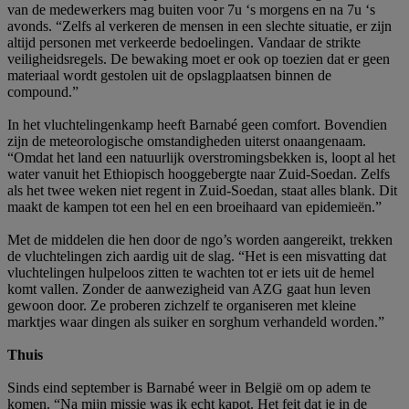
van de medewerkers mag buiten voor 7u ‘s morgens en na 7u ‘s
avonds. “Zelfs al verkeren de mensen in een slechte situatie, er zijn
altijd personen met verkeerde bedoelingen. Vandaar de strikte
veiligheidsregels. De bewaking moet er ook op toezien dat er geen
materiaal wordt gestolen uit de opslagplaatsen binnen de
compound.”
In het vluchtelingenkamp heeft Barnabé geen comfort. Bovendien
zijn de meteorologische omstandigheden uiterst onaangenaam.
“Omdat het land een natuurlijk overstromingsbekken is, loopt al het
water vanuit het Ethiopisch hooggebergte naar Zuid-Soedan. Zelfs
als het twee weken niet regent in Zuid-Soedan, staat alles blank. Dit
maakt de kampen tot een hel en een broeihaard van epidemieën.”
Met de middelen die hen door de ngo’s worden aangereikt, trekken
de vluchtelingen zich aardig uit de slag. “Het is een misvatting dat
vluchtelingen hulpeloos zitten te wachten tot er iets uit de hemel
komt vallen. Zonder de aanwezigheid van AZG gaat hun leven
gewoon door. Ze proberen zichzelf te organiseren met kleine
marktjes waar dingen als suiker en sorghum verhandeld worden.”
Thuis
Sinds eind september is Barnabé weer in België om op adem te
komen. “Na mijn missie was ik echt kapot. Het feit dat je in de