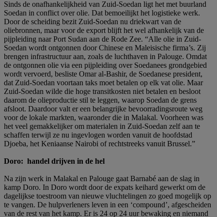
Sinds de onafhankelijkheid van Zuid-Soedan ligt het met buurland
Soedan in conflict over olie. Dat bemoeilijkt het logistieke werk.
Door de scheiding bezit Zuid-Soedan nu driekwart van de
oliebronnen, maar voor de export blijft het wel afhankelijk van de
pijpleiding naar Port Sudan aan de Rode Zee. “Alle olie in Zuid-
Soedan wordt ontgonnen door Chinese en Maleisische firma’s. Zij
brengen infrastructuur aan, zoals de luchthaven in Palouge. Omdat
de ontgonnen olie via een pijpleiding over Soedanees grondgebied
wordt vervoerd, besliste Omar al-Bashir, de Soedanese president,
dat Zuid-Soedan voortaan taks moet betalen op elk vat olie. Maar
Zuid-Soedan wilde die hoge transitkosten niet betalen en besloot
daarom de olieproductie stil te leggen, waarop Soedan de grens
afsloot. Daardoor valt er een belangrijke bevoorradingsroute weg
voor de lokale markten, waaronder die in Malakal. Voorheen was
het veel gemakkelijker om materialen in Zuid-Soedan zelf aan te
schaffen terwijl ze nu ingevlogen worden vanuit de hoofdstad
Djoeba, het Keniaanse Nairobi of rechtstreeks vanuit Brussel.”
Doro: handel drijven in de hel
Na zijn werk in Malakal en Palouge gaat Barnabé aan de slag in
kamp Doro. In Doro wordt door de expats keihard gewerkt om de
dagelijkse toestroom van nieuwe vluchtelingen zo goed mogelijk op
te vangen. De hulpverleners leven in een ‘compound’, afgescheiden
van de rest van het kamp. Er is 24 op 24 uur bewaking en niemand