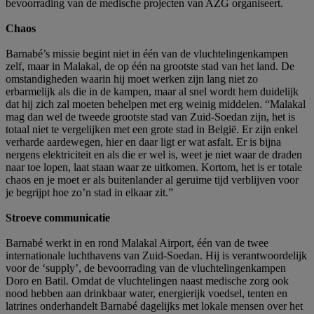
bevoorrading van de medische projecten van AZG organiseert.
Chaos
Barnabé’s missie begint niet in één van de vluchtelingenkampen
zelf, maar in Malakal, de op één na grootste stad van het land. De
omstandigheden waarin hij moet werken zijn lang niet zo
erbarmelijk als die in de kampen, maar al snel wordt hem duidelijk
dat hij zich zal moeten behelpen met erg weinig middelen. “Malakal
mag dan wel de tweede grootste stad van Zuid-Soedan zijn, het is
totaal niet te vergelijken met een grote stad in België. Er zijn enkel
verharde aardewegen, hier en daar ligt er wat asfalt. Er is bijna
nergens elektriciteit en als die er wel is, weet je niet waar de draden
naar toe lopen, laat staan waar ze uitkomen. Kortom, het is er totale
chaos en je moet er als buitenlander al geruime tijd verblijven voor
je begrijpt hoe zo’n stad in elkaar zit.”
Stroeve communicatie
Barnabé werkt in en rond Malakal Airport, één van de twee
internationale luchthavens van Zuid-Soedan. Hij is verantwoordelijk
voor de ‘supply’, de bevoorrading van de vluchtelingenkampen
Doro en Batil. Omdat de vluchtelingen naast medische zorg ook
nood hebben aan drinkbaar water, energierijk voedsel, tenten en
latrines onderhandelt Barnabé dagelijks met lokale mensen over het