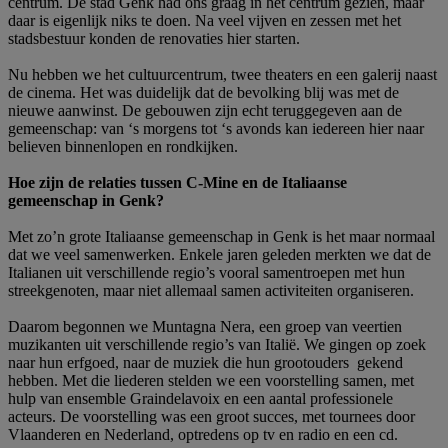
centrum. De stad Genk had ons graag in het centrum gezien, maar
daar is eigenlijk niks te doen. Na veel vijven en zessen met het
stadsbestuur konden de renovaties hier starten.
Nu hebben we het cultuurcentrum, twee theaters en een galerij naast
de cinema. Het was duidelijk dat de bevolking blij was met de
nieuwe aanwinst. De gebouwen zijn echt teruggegeven aan de
gemeenschap: van ‘s morgens tot ‘s avonds kan iedereen hier naar
believen binnenlopen en rondkijken.
Hoe zijn de relaties tussen C-Mine en de Italiaanse
gemeenschap in Genk?
Met zo’n grote Italiaanse gemeenschap in Genk is het maar normaal
dat we veel samenwerken. Enkele jaren geleden merkten we dat de
Italianen uit verschillende regio’s vooral samentroepen met hun
streekgenoten, maar niet allemaal samen activiteiten organiseren.
Daarom begonnen we Muntagna Nera, een groep van veertien
muzikanten uit verschillende regio’s van Italië. We gingen op zoek
naar hun erfgoed, naar de muziek die hun grootouders gekend
hebben. Met die liederen stelden we een voorstelling samen, met
hulp van ensemble Graindelavoix en een aantal professionele
acteurs. De voorstelling was een groot succes, met tournees door
Vlaanderen en Nederland, optredens op tv en radio en een cd.