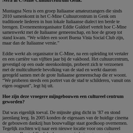
Nera in C-Mine Cultuurcentrum Genk.
Muntagna Nera is een groep Italiaanse amateurzangers die sinds
2010 samenkomt in het C-Mine Cultuurcentrum in Genk om
traditionele liederen in hun lokale Italiaanse dialect ten berde te
brengen. Evenementorganisator Eddie Guldorf vertelt hoe C-Mine
samenwerkt met de Italiaanse gemeenschap, en hoe de groep tot
stand kwam. “We wilden een soort Buena Vista Social Club zijn,
maar dan de Italiaanse versie.”
Eddie werkt als organisator in C-Mine, na een opleiding tot vertaler
en een carrière van vijftien jaar bij de vakbond. Het cultuurcentrum,
gevestigd op een oude steenkoolmijn, probeert zich te verzoenen
met de multiculturele bevolking van de stad en werkt daarom
geregeld samen met de grote Italiaanse gemeenschap die er woont.
“We proberen steeds een portret van de stad te schilderen, vanuit ons
eigen oogpunt”, legt hij uit.
Hoe zijn deze vroegere mijngebouwen een cultureel centrum
geworden?
Dat was eigenlijk toeval. De mijnsite ging dicht in ’87 en stond
jarenlang leeg. In 2005 konden de eigenaars van de huidige cinema
de gebouwen dankzij hun bouwvallige staat goedkoop overnemen.
Tegelijk zochten wij naar een nieuwe locatie voor ons cultureel