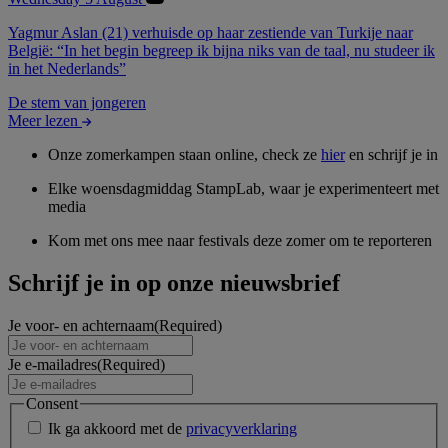
Yagmur Aslan (21) verhuisde op haar zestiende van Turkije naar
België: “In het begin begreep ik bijna niks van de taal, nu studeer ik
in het Nederlands”
De stem van jongeren
Meer lezen
Onze zomerkampen staan online, check ze
hier
en schrijf je in
Elke woensdagmiddag StampLab, waar je experimenteert met
media
Kom met ons mee naar festivals deze zomer om te reporteren
Schrijf je in op onze nieuwsbrief
Je voor- en achternaam
(Required)
Je e-mailadres
(Required)
Consent
Ik ga akkoord met de
privacyverklaring