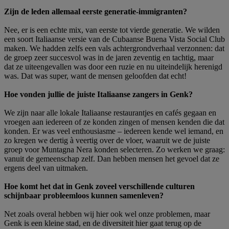
Zijn de leden allemaal eerste generatie-immigranten?
Nee, er is een echte mix, van eerste tot vierde generatie. We wilden
een soort Italiaanse versie van de Cubaanse Buena Vista Social Club
maken. We hadden zelfs een vals achtergrondverhaal verzonnen: dat
de groep zeer succesvol was in de jaren zeventig en tachtig, maar
dat ze uiteengevallen was door een ruzie en nu uiteindelijk herenigd
was. Dat was super, want de mensen geloofden dat echt!
Hoe vonden jullie de juiste Italiaanse zangers in Genk?
We zijn naar alle lokale Italiaanse restaurantjes en cafés gegaan en
vroegen aan iedereen of ze konden zingen of mensen kenden die dat
konden. Er was veel enthousiasme – iedereen kende wel iemand, en
zo kregen we dertig à veertig over de vloer, waaruit we de juiste
groep voor Muntagna Nera konden selecteren. Zo werken we graag:
vanuit de gemeenschap zelf. Dan hebben mensen het gevoel dat ze
ergens deel van uitmaken.
Hoe komt het dat in Genk zoveel verschillende culturen
schijnbaar probleemloos kunnen samenleven?
Net zoals overal hebben wij hier ook wel onze problemen, maar
Genk is een kleine stad, en de diversiteit hier gaat terug op de