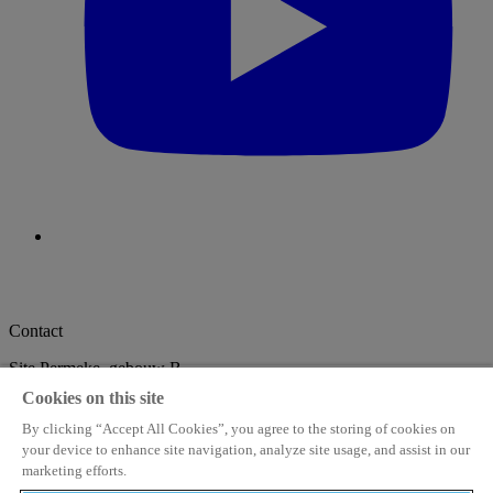
Contact
Site Permeke, gebouw B
De Coninckplein 26
Cookies on this site
2060 Antwerpen
info@stampmedia.be
+32 3 294 68 38
By clicking “Accept All Cookies”, you agree to the storing of cookies on
your device to enhance site navigation, analyze site usage, and assist in our
StampMedia
marketing efforts.