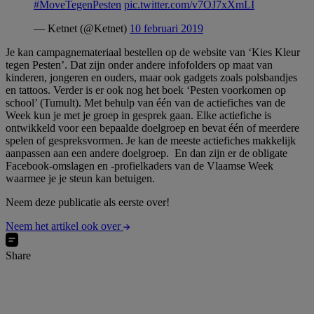
#MoveTegenPesten
pic.twitter.com/v7OJ7xXmLI
— Ketnet (@Ketnet)
10 februari 2019
Je kan campagnemateriaal bestellen op de website van ‘Kies Kleur
tegen Pesten’. Dat zijn onder andere infofolders op maat van
kinderen, jongeren en ouders, maar ook gadgets zoals polsbandjes
en tattoos. Verder is er ook nog het boek ‘Pesten voorkomen op
school’ (Tumult). Met behulp van één van de actiefiches van de
Week kun je met je groep in gesprek gaan. Elke actiefiche is
ontwikkeld voor een bepaalde doelgroep en bevat één of meerdere
spelen of gespreksvormen. Je kan de meeste actiefiches makkelijk
aanpassen aan een andere doelgroep. En dan zijn er de obligate
Facebook-omslagen en -profielkaders van de Vlaamse Week
waarmee je je steun kan betuigen.
Neem deze publicatie als eerste over!
Neem het artikel ook over
Share