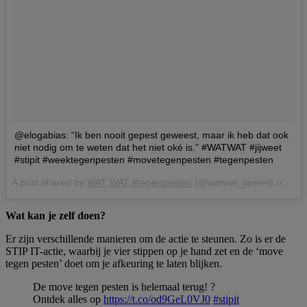
@elogabias: “Ik ben nooit gepest geweest, maar ik heb dat ook
niet nodig om te weten dat het niet oké is.” #WATWAT #jijweet
#stipit #weektegenpesten #movetegenpesten #tegenpesten
A post shared by
WAT WAT #tegenpesten
(@watwat_jijweet) on
Feb
Wat kan je zelf doen?
Er zijn verschillende manieren om de actie te steunen. Zo is er de
STIP IT-actie, waarbij je vier stippen op je hand zet en de ‘move
tegen pesten’ doet om je afkeuring te laten blijken.
De move tegen pesten is helemaal terug! ?
Ontdek alles op
https://t.co/od9GeL0VJ0
#stipit