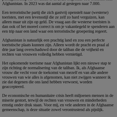
Afghanistan. In 2023 was dat aantal al gestegen naar 7.000.
Een terroristische partij die zich gastvrij openstelt naar (westerse)
toeristen, met een levensstijl die ze zelf zo hard verguizen, kan
alleen maar uit zijn op geld. De vraag aan die westerse toeristen is
dan ook of het moreel correct is om je vakantiegeld te spenderen aan
een trip naar een land waar een terroristische groepering regeert.
Afghanistan is natuurlijk een prachtig land en zou een perfecte
toeristische plaats kunnen zijn. Alleen wordt de pracht en praal al
drie jaar lang overschaduwd door de taliban die de vrijheid en
rechten van vrouwen volledig hebben vernietigd.
Het opkomende toerisme naar Afghanistan lijkt een nieuwe stap te
zijn richting de normalisering van de taliban. Ik, als Afghaanse
vrouw die vecht voor de toekomst van mezelf en van alle andere
vrouwen van wie alles is afgenomen, kan niet zwijgen wanneer ik
zie dat degenen die ons land hebben verwoest, worden
geaccepteerd.
De economische en humanitaire crisis heeft miljoenen mensen in de
miserie gestort, terwijl de rechten van vrouwen en minderheden
ernstig onder druk staan. Voor mij, en vele anderen in de Afghaanse
gemeenschap, is deze situatie zowel verontrustend als pijnlijk.