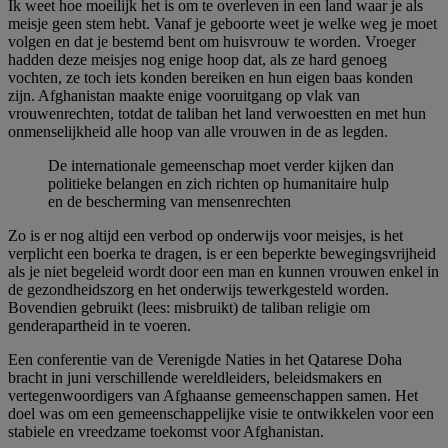
Ik weet hoe moeilijk het is om te overleven in een land waar je als
meisje geen stem hebt. Vanaf je geboorte weet je welke weg je moet
volgen en dat je bestemd bent om huisvrouw te worden. Vroeger
hadden deze meisjes nog enige hoop dat, als ze hard genoeg
vochten, ze toch iets konden bereiken en hun eigen baas konden
zijn. Afghanistan maakte enige vooruitgang op vlak van
vrouwenrechten, totdat de taliban het land verwoestten en met hun
onmenselijkheid alle hoop van alle vrouwen in de as legden.
De internationale gemeenschap moet verder kijken dan
politieke belangen en zich richten op humanitaire hulp
en de bescherming van mensenrechten
Zo is er nog altijd een verbod op onderwijs voor meisjes, is het
verplicht een boerka te dragen, is er een beperkte bewegingsvrijheid
als je niet begeleid wordt door een man en kunnen vrouwen enkel in
de gezondheidszorg en het onderwijs tewerkgesteld worden.
Bovendien gebruikt (lees: misbruikt) de taliban religie om
genderapartheid in te voeren.
Een conferentie van de Verenigde Naties in het Qatarese Doha
bracht in juni verschillende wereldleiders, beleidsmakers en
vertegenwoordigers van Afghaanse gemeenschappen samen. Het
doel was om een gemeenschappelijke visie te ontwikkelen voor een
stabiele en vreedzame toekomst voor Afghanistan.