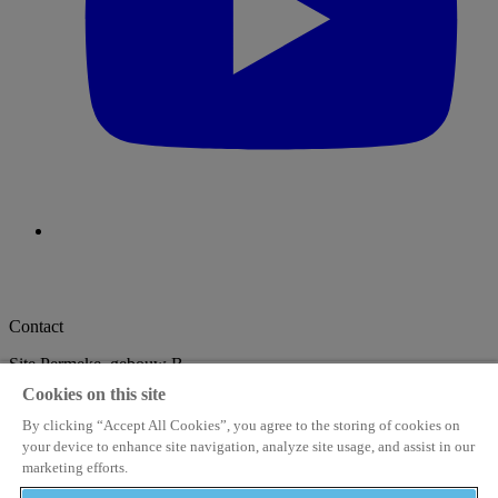
Contact
Site Permeke, gebouw B
De Coninckplein 26
Cookies on this site
2060 Antwerpen
info@stampmedia.be
+32 3 294 68 38
By clicking “Accept All Cookies”, you agree to the storing of cookies on
your device to enhance site navigation, analyze site usage, and assist in our
StampMedia
marketing efforts.