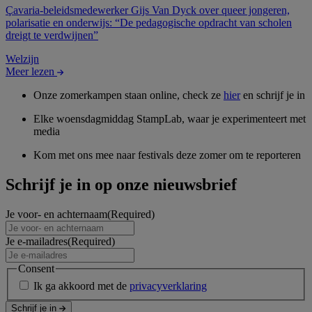
Çavaria-beleidsmedewerker Gijs Van Dyck over queer jongeren,
polarisatie en onderwijs: “De pedagogische opdracht van scholen
dreigt te verdwijnen”
Welzijn
Meer lezen
Onze zomerkampen staan online, check ze
hier
en schrijf je in
Elke woensdagmiddag StampLab, waar je experimenteert met
media
Kom met ons mee naar festivals deze zomer om te reporteren
Schrijf je in op onze nieuwsbrief
Je voor- en achternaam
(Required)
Je e-mailadres
(Required)
Consent
Ik ga akkoord met de
privacyverklaring
Schrijf je in