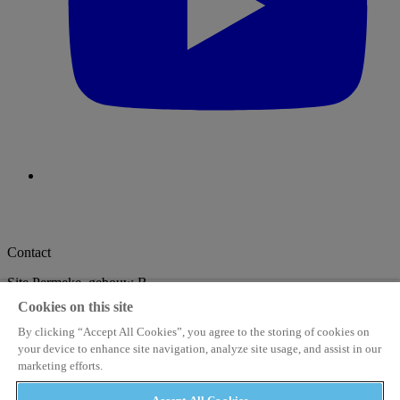
Contact
Site Permeke, gebouw B
De Coninckplein 26
Cookies on this site
2060 Antwerpen
info@stampmedia.be
+32 3 294 68 38
By clicking “Accept All Cookies”, you agree to the storing of cookies on
your device to enhance site navigation, analyze site usage, and assist in our
StampMedia
marketing efforts.