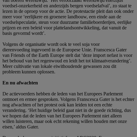
van boeren wereldwijd. ‘Het veroorzaakt wereldwijd enerzijds
voedsel-onzekerheid en anderzijds bergen voedselafval’, zo staat te
lezen in de oproep voor de actie. De protestactie pleit dan ook onder
meer voor ‘eerlijkere en groenere landbouw, een einde aan de
voedselspeculatie, steun voor duurzame familieboerderijen, eerlijke
prijzen en een beleid voor plattelandsontwikkeling, dat vanuit de
basis gevormd wordt’.
Volgens de organisatie wordt ook te veel soja voor
dierenvoeding ingevoerd in de Europese Unie. Franscesca Gater
van Friends of the Earth Europe stelt dat ‘deze import nefast is voor
het behoud van het regenwoud en leidt het tot klimaatverandering’.
Meer cultivatie van lokale eiwithoudende gewassen zou dit
probleem kunnen oplossen.
En nu afwachten
De actievoerders hebben de leden van het Europees Parlement
ontmoet en ermee gesproken. Volgens Franscesca Gater is het echter
nog afwachten of het protest ook kan leiden tot een echte
verandering. ‘Het huidige beleid gaat niet in de goede richting, dus
we hopen dat de leden van het Europees Parlement niet alleen
willen luisteren, maar ook echt rekening willen houden met onze
eisen,’ aldus Gater.