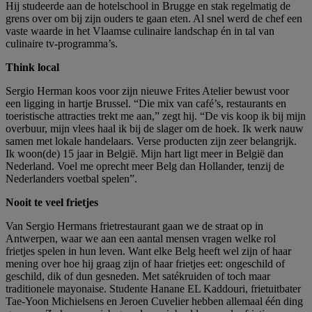
Hij studeerde aan de hotelschool in Brugge en stak regelmatig de
grens over om bij zijn ouders te gaan eten. Al snel werd de chef een
vaste waarde in het Vlaamse culinaire landschap én in tal van
culinaire tv-programma’s.
Think local
Sergio Herman koos voor zijn nieuwe Frites Atelier bewust voor
een ligging in hartje Brussel. “Die mix van café’s, restaurants en
toeristische attracties trekt me aan,” zegt hij. “De vis koop ik bij mijn
overbuur, mijn vlees haal ik bij de slager om de hoek. Ik werk nauw
samen met lokale handelaars. Verse producten zijn zeer belangrijk.
Ik woon(de) 15 jaar in België. Mijn hart ligt meer in België dan
Nederland. Voel me oprecht meer Belg dan Hollander, tenzij de
Nederlanders voetbal spelen”.
Nooit te veel frietjes
Van Sergio Hermans frietrestaurant gaan we de straat op in
Antwerpen, waar we aan een aantal mensen vragen welke rol
frietjes spelen in hun leven. Want elke Belg heeft wel zijn of haar
mening over hoe hij graag zijn of haar frietjes eet: ongeschild of
geschild, dik of dun gesneden. Met satékruiden of toch maar
traditionele mayonaise. Studente Hanane EL Kaddouri, frietuitbater
Tae-Yoon Michielsens en Jeroen Cuvelier hebben allemaal één ding