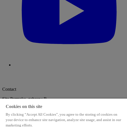
Contact
Site Permeke, gebouw B
De Coninckplein 26
Cookies on this site
2060 Antwerpen
info@stampmedia.be
+32 3 294 68 38
By clicking “Accept All Cookies”, you agree to the storing of cookies on
your device to enhance site navigation, analyze site usage, and assist in our
StampMedia
marketing efforts.