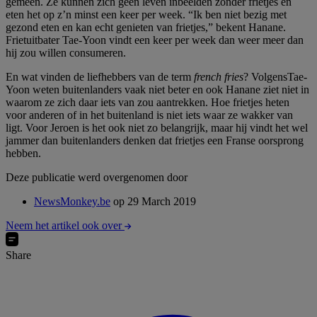
gemeen. Ze kunnen zich geen leven inbeelden zonder frietjes en
eten het op z’n minst een keer per week. “Ik ben niet bezig met
gezond eten en kan echt genieten van frietjes,” bekent Hanane.
Frietuitbater Tae-Yoon vindt een keer per week dan weer meer dan
hij zou willen consumeren.
En wat vinden de liefhebbers van de term
french fries
? VolgensTae-
Yoon weten buitenlanders vaak niet beter en ook Hanane ziet niet in
waarom ze zich daar iets van zou aantrekken. Hoe frietjes heten
voor anderen of in het buitenland is niet iets waar ze wakker van
ligt. Voor Jeroen is het ook niet zo belangrijk, maar hij vindt het wel
jammer dan buitenlanders denken dat frietjes een Franse oorsprong
hebben.
Deze publicatie werd overgenomen door
NewsMonkey.be
op 29 March 2019
Neem het artikel ook over
Share