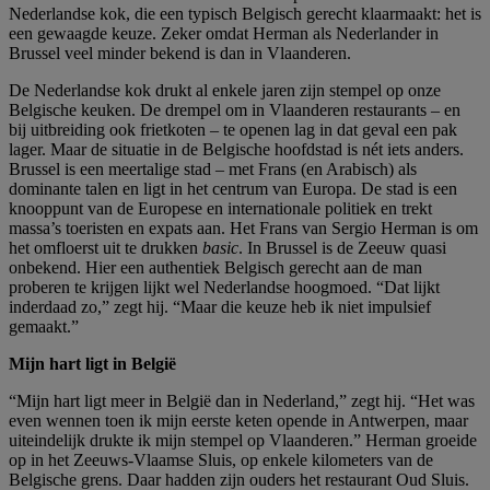
Nederlandse kok, die een typisch Belgisch gerecht klaarmaakt: het is
een gewaagde keuze. Zeker omdat Herman als Nederlander in
Brussel veel minder bekend is dan in Vlaanderen.
De Nederlandse kok drukt al enkele jaren zijn stempel op onze
Belgische keuken. De drempel om in Vlaanderen restaurants – en
bij uitbreiding ook frietkoten – te openen lag in dat geval een pak
lager. Maar de situatie in de Belgische hoofdstad is nét iets anders.
Brussel is een meertalige stad – met Frans (en Arabisch) als
dominante talen en ligt in het centrum van Europa. De stad is een
knooppunt van de Europese en internationale politiek en trekt
massa’s toeristen en expats aan. Het Frans van Sergio Herman is om
het omfloerst uit te drukken
basic
. In Brussel is de Zeeuw quasi
onbekend. Hier een authentiek Belgisch gerecht aan de man
proberen te krijgen lijkt wel Nederlandse hoogmoed. “Dat lijkt
inderdaad zo,” zegt hij. “Maar die keuze heb ik niet impulsief
gemaakt.”
Mijn hart ligt in België
“Mijn hart ligt meer in België dan in Nederland,” zegt hij. “Het was
even wennen toen ik mijn eerste keten opende in Antwerpen, maar
uiteindelijk drukte ik mijn stempel op Vlaanderen.” Herman groeide
op in het Zeeuws-Vlaamse Sluis, op enkele kilometers van de
Belgische grens. Daar hadden zijn ouders het restaurant Oud Sluis.