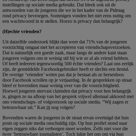
instellingen op sociale media gebruikt. Dat bleek ook uit de
antwoorden van de jongeren die we in het kader van de Pidmag
rond privacy bevroegen. Sommigen vonden het niet eens nuttig om
een wachtwoord in te stellen. Hoezo is privacy dan belangrijk?
(H)echte vrienden?
Uit datzelfde onderzoek blijkt dan weer dat 71% van de jongeren
voorzichtig omgaat met het accepteren van vriendschapsverzoeken.
Dat is natuurlijk een goede zaak, maar langs de andere kant staan
jongeren volgens ons te weinig stil bij wie ze al als vriend hebben.
Of heeft iedereen tegenwoordig 500 échte vrienden? Laat ons eerlijk
zijn, de gemiddelde Facebookgebruiker heeft er slechts een tiental.
De overige ‘vrienden’ weten pas dat je bestaat als ze hersenloos
door Facebook scrollen op je verjaardag. In de gesprekken op straat
bleef er bovendien maar weinig over van die voorzichtigheid.
Hoewel jongeren steevast claimden dat privacy voor hen belangrijk
is, gingen ze na afloop van het gesprek vrijwel allemaal akkoord met
ons vriendschaps- of volgverzoek op sociale media. “Wij zagen er
betrouwbaar uit.” Kan jij nog volgen?
Bovendien waren de jongeren in de straat ervan overtuigd dat hun
posts op sociale media onschuldig zijn.
Op hun profiel stond naar
eigen zeggen niks dat verborgen moet worden. Zelfs niet voor die
twee ‘betrouwbare journalisten’. Toch lukte het ons om via hun