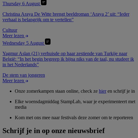
Thursday 6 August
Christina Araya De Witte brengt beeldroman ‘Araya 2’ uit: “Ieder
verhaal is belangrijk om te vertellen”
Cultuur
Meer lezen
Wednesday 5 August
Yagmur Aslan (21) verhuisde op haar zestiende van Turkije naar
België: “In het begin begreep ik bijna niks van de taal, nu studeer ik
in het Nederlands”
De stem van jongeren
Meer lezen
Onze zomerkampen staan online, check ze
hier
en schrijf je in
Elke woensdagmiddag StampLab, waar je experimenteert met
media
Kom met ons mee naar festivals deze zomer om te reporteren
Schrijf je in op onze nieuwsbrief