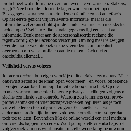
profiel
heel wat informatie over hun levens te verzamelen. Stalkers,
zeg je? Nee hoor, de informatie lag gewoon voor het rapen.
Basisgegevens, namen van vrienden en familie en vakantiefoto’s.
Op het eerste gezicht vrij irrelevante informatie, maar is die
informatie wel zo onschuldig in de handen van mensen met slechte
bedoelingen? Zelfs in zulke banale gegevens ligt een schat aan
informatie. Denk maar aan de gepersonaliseerde reclame die
tegenwoordig op je Facebook verschijnt. Om nog maar te zwijgen
over de mooie vakantiekiekjes die vreemden naar hartenlust
overnemen om valse profielen aan te maken. Toch niet zo
onschuldig allemaal…
Veiligheid versus volgers
Jongeren creëren hun eigen wereldje online, da’s niets nieuws. Maar
onbewust zetten ze de kraan open voor meer – en vooral onbekende
– volgers waardoor hun populariteit de hoogte in schiet. Op die
manier vormen hun eerder beperkte privacy-instellingen volgens ons
slechts een illusie van controle. Waarom zou je immers een privé-
profiel aanmaken of vriendschapsverzoeken reguleren als je toch
vrijwel iedereen toelaat jou te volgen? Een snelle scan van
andermans profiel lijkt immers voldoende om die extra volger dan
toch toe te laten. Bovendien lijkt de online wereld een snel medium
om vriendschappen te smeden. Want ja, bijna elk vriendschaps- of
volgverzoek van ons werd positief of zelfs wederkerig beantwoord