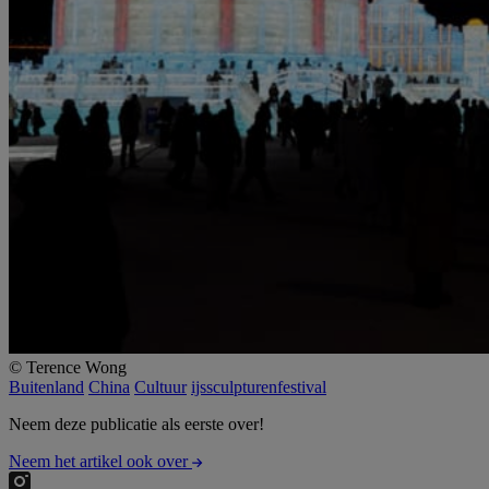
© Terence Wong
Buitenland
China
Cultuur
ijssculpturenfestival
Neem deze publicatie als eerste over!
Neem het artikel ook over