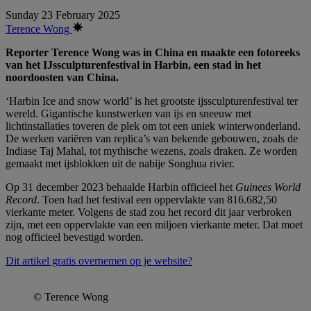
Sunday 23 February 2025
Terence Wong
Reporter Terence Wong was in China en maakte een fotoreeks
van het IJssculpturenfestival in Harbin, een stad in het
noordoosten van China.
‘Harbin Ice and snow world’ is het grootste
ijssculpturenfestival ter
wereld. Gigantische kunstwerken van ijs en sneeuw met
lichtinstallaties toveren de plek om tot een uniek winterwonderland.
De werken variëren van replica’s van bekende gebouwen, zoals de
Indiase Taj Mahal, tot mythische wezens, zoals draken. Ze worden
gemaakt met ijsblokken uit de nabije Songhua rivier.
Op 31 december 2023 behaalde Harbin officieel het
Guinees World
Record
. Toen had het festival een oppervlakte van 816.682,50
vierkante meter. Volgens de stad zou het record dit jaar verbroken
zijn, met een oppervlakte van een miljoen vierkante meter. Dat moet
nog officieel bevestigd worden.
Dit artikel gratis overnemen op je website?
© Terence Wong