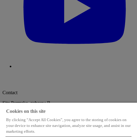
Contact
Site Permeke, gebouw B
De Coninckplein 26
Cookies on this site
2060 Antwerpen
info@stampmedia.be
+32 3 294 68 38
By clicking “Accept All Cookies”, you agree to the storing of cookies on
your device to enhance site navigation, analyze site usage, and assist in our
StampMedia
marketing efforts.