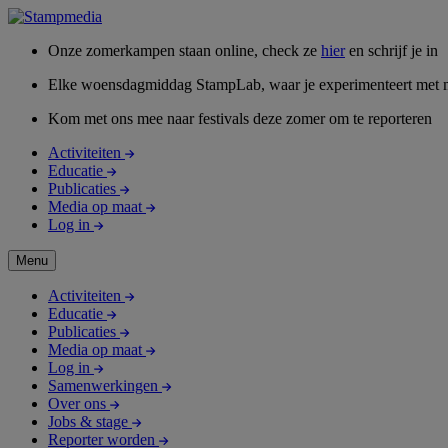
Onze zomerkampen staan online, check ze
hier
en schrijf je in
Elke woensdagmiddag StampLab, waar je experimenteert met 
Kom met ons mee naar festivals deze zomer om te reporteren
Activiteiten
Educatie
Publicaties
Media op maat
Log in
Menu
Activiteiten
Educatie
Publicaties
Media op maat
Log in
Samenwerkingen
Over ons
Jobs & stage
Reporter worden