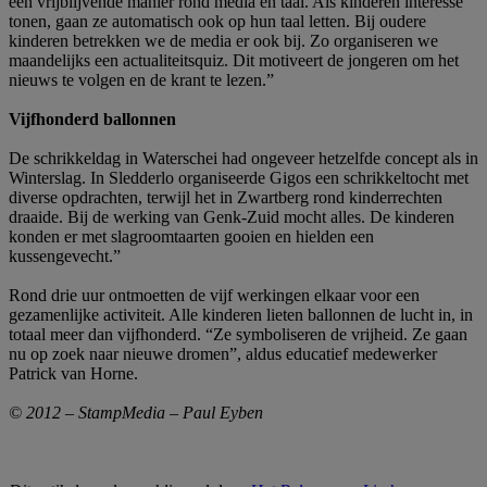
een vrijblijvende manier rond media en taal. Als kinderen interesse
tonen, gaan ze automatisch ook op hun taal letten. Bij oudere
kinderen betrekken we de media er ook bij. Zo organiseren we
maandelijks een actualiteitsquiz. Dit motiveert de jongeren om het
nieuws te volgen en de krant te lezen.”
Vijfhonderd ballonnen
De schrikkeldag in Waterschei had ongeveer hetzelfde concept als in
Winterslag. In Sledderlo organiseerde Gigos een schrikkeltocht met
diverse opdrachten, terwijl het in Zwartberg rond kinderrechten
draaide. Bij de werking van Genk-Zuid mocht alles. De kinderen
konden er met slagroomtaarten gooien en hielden een
kussengevecht.”
Rond drie uur ontmoetten de vijf werkingen elkaar voor een
gezamenlijke activiteit. Alle kinderen lieten ballonnen de lucht in, in
totaal meer dan vijfhonderd. “Ze symboliseren de vrijheid. Ze gaan
nu op zoek naar nieuwe dromen”, aldus educatief medewerker
Patrick van Horne.
© 2012 – StampMedia – Paul Eyben