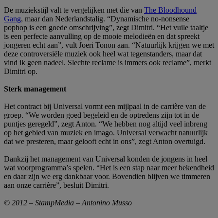
De muziekstijl valt te vergelijken met die van
The Bloodhound
Gang
, maar dan Nederlandstalig. “Dynamische no-nonsense
pophop is een goede omschrijving”, zegt Dimitri. “Het vuile taaltje
is een perfecte aanvulling op de mooie melodieën en dat spreekt
jongeren echt aan”, vult Joeri Tonon aan. “Natuurlijk krijgen we met
deze controversiële muziek ook heel wat tegenstanders, maar dat
vind ik geen nadeel. Slechte reclame is immers ook reclame”, merkt
Dimitri op.
Sterk management
Het contract bij Universal vormt een mijlpaal in de carrière van de
groep. “We worden goed begeleid en de optredens zijn tot in de
puntjes geregeld”, zegt Anton. “We hebben nog altijd veel inbreng
op het gebied van muziek en imago. Universal verwacht natuurlijk
dat we presteren, maar gelooft echt in ons”, zegt Anton overtuigd.
Dankzij het management van Universal konden de jongens in heel
wat voorprogramma’s spelen. “Het is een stap naar meer bekendheid
en daar zijn we erg dankbaar voor. Bovendien blijven we timmeren
aan onze carrière”, besluit Dimitri.
© 2012 – StampMedia – Antonino Musso