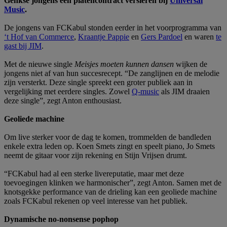
Genkse jongens een platencontract versieren bij
Universal
Music
.
De jongens van FCKabul stonden eerder in het voorprogramma van
‘t Hof van Commerce
,
Kraantje Pappie
en
Gers Pardoel
en waren
te
gast bij JIM
.
Met de nieuwe single
Meisjes moeten kunnen dansen
wijken de
jongens niet af van hun succesrecept. “De zanglijnen en de melodie
zijn versterkt. Deze single spreekt een groter publiek aan in
vergelijking met eerdere singles. Zowel
Q-music
als JIM draaien
deze single”, zegt Anton enthousiast.
Geoliede machine
Om live sterker voor de dag te komen, trommelden de bandleden
enkele extra leden op. Koen Smets zingt en speelt piano, Jo Smets
neemt de gitaar voor zijn rekening en Stijn Vrijsen drumt.
“FCKabul had al een sterke livereputatie, maar met deze
toevoegingen klinken we harmonischer”, zegt Anton. Samen met de
knotsgekke performance van de drieling kan een geoliede machine
zoals FCKabul rekenen op veel interesse van het publiek.
Dynamische no-nonsense pophop